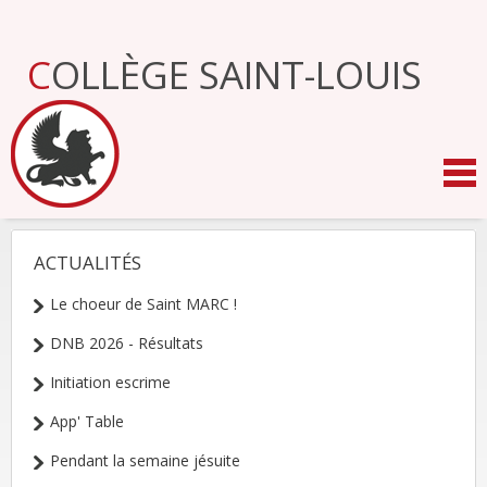
Aller
au
contenu.
COLLÈGE SAINT-LOUIS
|
Aller
à
la
navigation
ACTUALITÉS
NAVIGATION
Le choeur de Saint MARC !
DNB 2026 - Résultats
Initiation escrime
App' Table
Pendant la semaine jésuite