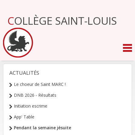
Aller
au
contenu.
COLLÈGE SAINT-LOUIS
|
Aller
à
la
navigation
ACTUALITÉS
NAVIGATION
Le choeur de Saint MARC !
DNB 2026 - Résultats
Initiation escrime
App' Table
Pendant la semaine jésuite