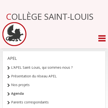
Aller
au
contenu.
COLLÈGE SAINT-LOUIS
|
Aller
à
la
navigation
APEL
NAVIGATION
L’APEL Saint-Louis, qui sommes-nous ?
Présentation du réseau APEL
Nos projets
Agenda
Parents correspondants