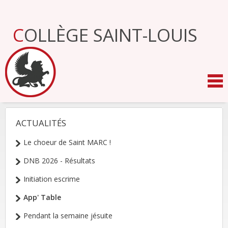
Aller
au
contenu.
COLLÈGE SAINT-LOUIS
|
Aller
à
la
navigation
ACTUALITÉS
NAVIGATION
Le choeur de Saint MARC !
DNB 2026 - Résultats
Initiation escrime
App' Table
Pendant la semaine jésuite