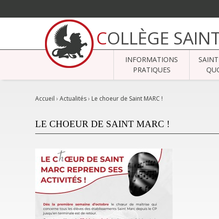
Aller
au
COLLÈGE SAIN
contenu.
|
Aller
à
INFORMATIONS
SAINT
la
navigation
PRATIQUES
QUO
Accueil
›
Actualités
›
Le choeur de Saint MARC !
LE CHOEUR DE SAINT MARC !