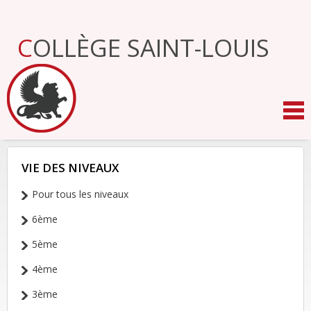
Aller
au
contenu.
COLLÈGE SAINT-LOUIS
|
Aller
à
la
navigation
VIE DES NIVEAUX
NAVIGATION
Pour tous les niveaux
6ème
5ème
4ème
3ème