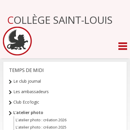
Aller
au
contenu.
COLLÈGE SAINT-LOUIS
|
Aller
à
la
navigation
TEMPS DE MIDI
NAVIGATION
Le club journal
Les ambassadeurs
Club Eco'logic
L'atelier photo
L'atelier photo : création 2026
L'atelier photo : création 2025